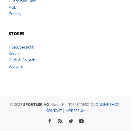
Customer Care
AGB
Privacy
STORES
Filialübersicht
Services
Click & Collect
We care
© 2022
, Mwst.-Nr. IT01481590212 |
ONLINE SHOP
|
SPORTLER AG
KONTAKT
|
IMPRESSUM
Facebook
Rss
Twitter
YouTube