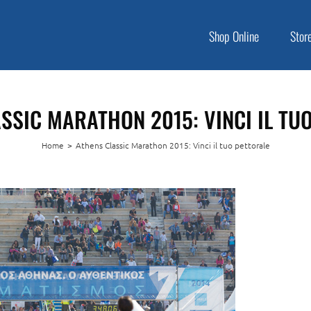
Shop Online
Stor
SSIC MARATHON 2015: VINCI IL TU
Home
>
Athens Classic Marathon 2015: Vinci il tuo pettorale