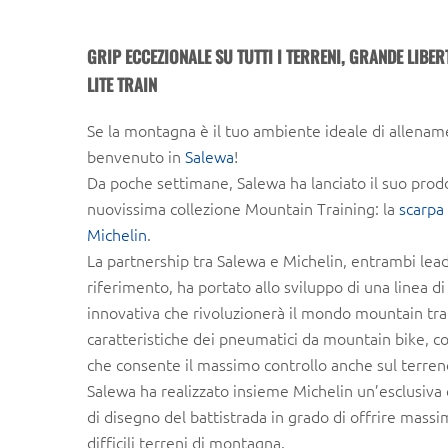
GRIP ECCEZIONALE SU TUTTI I TERRENI, GRANDE LIBE
LITE TRAIN
Se la montagna è il tuo ambiente ideale di allena
benvenuto in
Salewa
!
Da poche settimane, Salewa ha lanciato il suo prodo
nuovissima collezione Mountain Training: la
scarpa 
Michelin
.
La partnership tra Salewa e Michelin, entrambi lead
riferimento, ha portato allo sviluppo di una linea 
innovativa che rivoluzionerà il mondo mountain trai
caratteristiche dei pneumatici da mountain bike, c
che consente il massimo controllo anche sul terren
Salewa ha realizzato insieme Michelin un’esclusiv
di disegno del battistrada in grado di offrire mass
difficili terreni di montagna.