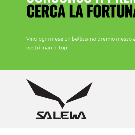
CERCA LA FORTUN
Vinci ogni mese un bellissimo premio messo a
nostri marchi top!