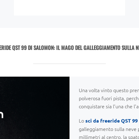
EERIDE QST 99 DI SALOMON: IL MAGO DEL GALLEGGIAMENTO SULLA N
Una volta vinto questo premi
polverosa fuori pista, perc
conquistare sia l’una che l’a
Lo
sci da freeride QST 99
galleggiamento sulla neve p
millimetri al centro, la spat