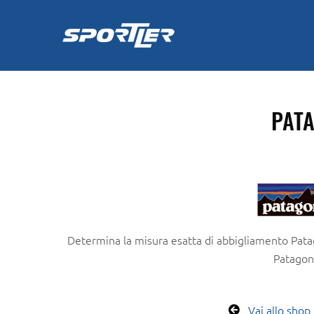
Skip
to
content
PATA
Determina la misura esatta di abbigliamento Pata
Patagon
Vai allo shop