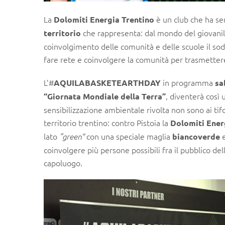
La
è un club che ha se
Dolomiti Energia Trentino
che rappresenta: dal mondo del giovanile
territorio
coinvolgimento delle comunità e delle scuole il soda
fare rete e coinvolgere la comunità per trasmettere 
L’#
in programma
AQUILABASKETEARTHDAY
sa
, diventerà così 
“Giornata Mondiale della Terra”
sensibilizzazione ambientale rivolta non sono ai tifo
territorio trentino: contro Pistoia la
Dolomiti Ener
lato
con una speciale maglia
e
“green”
biancoverde
coinvolgere più persone possibili fra il pubblico de
capoluogo.