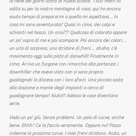
la neve dei giorni scorsi di nuovo sciolta. 1500 metri di
salita su per la nostra montagna di casa: qui ho ancora
avuto tempo di prepararmi a quello mi aspettava… In
cosa mi sono avventurata? Quasi in cima, dei colpi e
schianti nel bosco. Un orso??? Qualcosa di colorato appare
un po’ sopra di me e poi scompare. Poi ancora dei colori…
un urlo di sorpresa, uno stridore di freni… ahaha, c’è
movimento oggi sulla pista di donwhill! Finalmente in
cima. Arriva un furgone con rimorchio alla partenza: i
downhiller che avevo visto non si sono proprio
guadagnati la discesa con i loro sforzi. Una piccola sosta
alla stazione a monte degli impianti o cerco di
guadagnare tempo? Aiuto!!! Adesso le cose diventano
serie.
Vado un po’ giù. Senza problemi. Un paio di curve, anche
bene. Ehhh? Ce la faccio veramente. Oppure no? Passo
indenne la prossima curva. I miei freni stridono. Aiuto, un