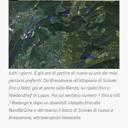
tutti i giorni. È già ora di partire di nuovo su uno dei miei
percorsi preferiti: Da Bressanone all’altopiano di Sciaves
fino a Natz, giù al ponte sulla Rienza, su ripido fino a
Niedersthof di Luson. Poi sul sentiero numero 1 fino a Vill
/ Rodengo e dopo un downhill rilassato fino alla
Rundlbrücke e attraverso il bosco di Sciaves di nuovo a
Bressanone, attraversando Novacella.