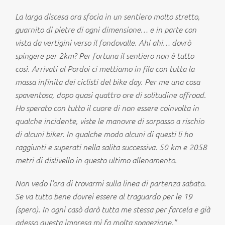
La larga discesa ora sfocia in un sentiero molto stretto,
guarnito di pietre di ogni dimensione… e in parte con
vista da vertigini verso il fondovalle. Ahi ahi… dovrò
spingere per 2km? Per fortuna il sentiero non è tutto
così. Arrivati al Pordoi ci mettiamo in fila con tutta la
massa infinita dei ciclisti del bike day. Per me una cosa
spaventosa, dopo quasi quattro ore di solitudine offroad.
Ho sperato con tutto il cuore di non essere coinvolta in
qualche incidente, viste le manovre di sorpasso a rischio
di alcuni biker. In qualche modo alcuni di questi li ho
raggiunti e superati nella salita successiva. 50 km e 2058
metri di dislivello in questo ultimo allenamento.
Non vedo l’ora di trovarmi sulla linea di partenza sabato.
Se va tutto bene dovrei essere al traguardo per le 19
(spero). In ogni casò darò tutta me stessa per farcela e già
adesso questa impresa mi fa molta soggezione.”