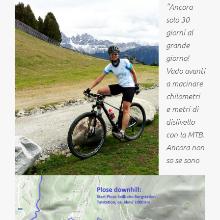
“
Ancora
solo 30
giorni al
grande
giorno!
Vado avanti
a macinare
chilometri
e metri di
dislivello
con la MTB.
Ancora non
so se sono