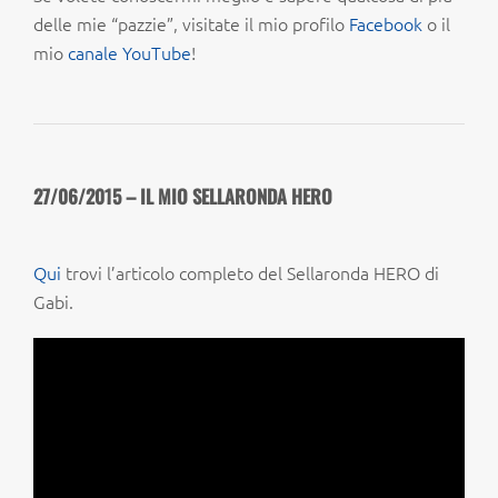
delle mie “pazzie”, visitate il mio profilo
Facebook
o il
mio
canale YouTube
!
27/06/2015 – IL MIO SELLARONDA HERO
Qui
trovi l’articolo completo del Sellaronda HERO di
Gabi.