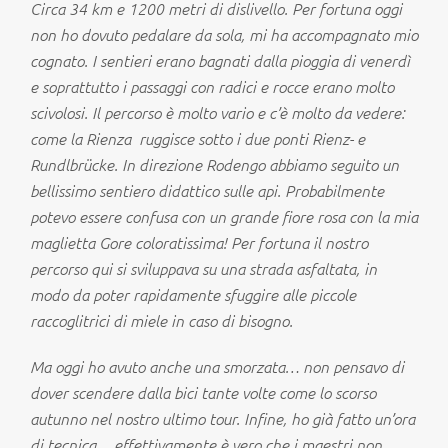
Circa 34 km e 1200 metri di dislivello. Per fortuna oggi
non ho dovuto pedalare da sola, mi ha accompagnato mio
cognato. I sentieri erano bagnati dalla pioggia di venerdì
e soprattutto i passaggi con radici e rocce erano molto
scivolosi. Il percorso è molto vario e c’è molto da vedere:
come la Rienza ruggisce sotto i due ponti Rienz- e
Rundlbrücke. In direzione Rodengo abbiamo seguito un
bellissimo sentiero didattico sulle api. Probabilmente
potevo essere confusa con un grande fiore rosa con la mia
maglietta Gore coloratissima! Per fortuna il nostro
percorso qui si sviluppava su una strada asfaltata, in
modo da poter rapidamente sfuggire alle piccole
raccoglitrici di miele in caso di bisogno.
Ma oggi ho avuto anche una smorzata… non pensavo di
dover scendere dalla bici tante volte come lo scorso
autunno nel nostro ultimo tour. Infine, ho già fatto un’ora
di tecnica… effettivamente è vero che i maestri non