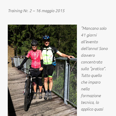
Training Nr. 2 – 16 maggio 2015
“
Mancano solo
41 giorni
all’evento
dell’anno! Sono
davvero
concentrata
sulla “pratica”.
Tutto quello
che imparo
nella
formazione
tecnica, lo
applico quasi