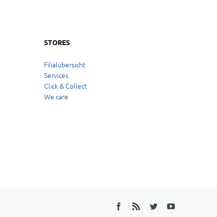
STORES
Filialübersicht
Services
Click & Collect
We care
Facebook
Rss
Twitter
YouTube