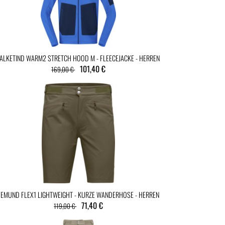
FALKETIND WARM2 STRETCH HOOD M - FLEECEJACKE - HERREN
101,40 €
169,00 €
FEMUND FLEX1 LIGHTWEIGHT - KURZE WANDERHOSE - HERREN
71,40 €
119,00 €