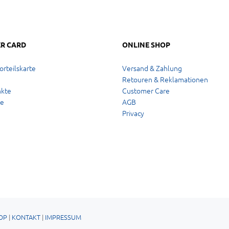
R CARD
ONLINE SHOP
orteilskarte
Versand & Zahlung
Retouren & Reklamationen
kte
Customer Care
ne
AGB
Privacy
OP
|
KONTAKT
|
IMPRESSUM