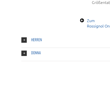
Größentab
Zum
Rossignol On
HERREN
DONNA