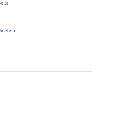
elle.
linehop