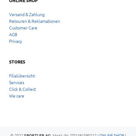
ONLINE SHOP
Versand & Zahlung
Retouren & Reklamationen
Customer Care
AGB
Privacy
STORES
Filialübersicht
Services
Click & Collect
We care
© 2022
, Mwst.-Nr. IT01481590212 |
ONLINE SHOP
|
SPORTLER AG