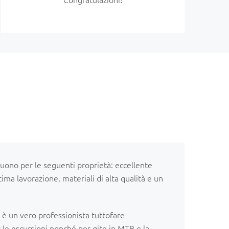
guono per le seguenti proprietà: eccellente
tima lavorazione, materiali di alta qualità e un
è un vero professionista tuttofare
r le escursioni nonché per gite in MTB e la