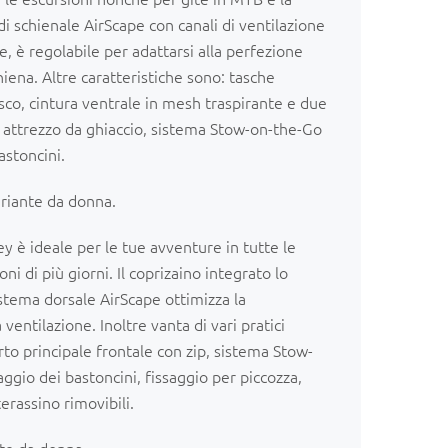
i schienale AirScape con canali di ventilazione
, è regolabile per adattarsi alla perfezione
hiena. Altre caratteristiche sono: tasche
asco, cintura ventrale in mesh traspirante e due
r attrezzo da ghiaccio, sistema Stow-on-the-Go
astoncini.
ariante da donna.
y è ideale per le tue avventure in tutte le
ni di più giorni. Il coprizaino integrato lo
istema dorsale AirScape ottimizza la
a ventilazione. Inoltre vanta di vari pratici
to principale frontale con zip, sistema Stow-
aggio dei bastoncini, fissaggio per piccozza,
erassino rimovibili.
nte da donna.