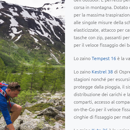
corsa in montagna. Dotato d
per la massima traspirazione
alle singole misure della sc
elasticizzate, attacco per c
tasche con zip, passanti pe
per il veloce fissaggio dei b
Lo zaino
Tempest 16
è la v
Lo zaino
Kestrel 38
di Ospre
stagioni nonché per escursio
protegge dalla pioggia, il s
distribuzione dei carichi e l
comparti, accesso al compar
on-the-Go per il veloce fiss
cinghie di fissaggio per mat
Lo zaino
Kyte 36
è la varia