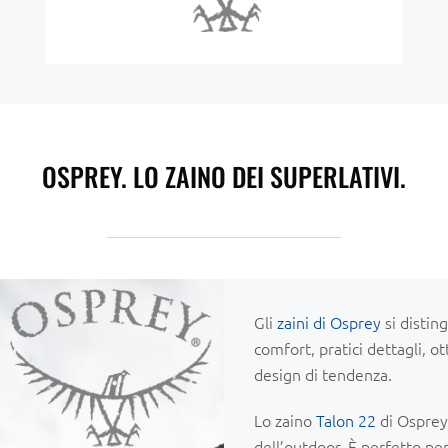
OSPREY. LO ZAINO DEI SUPERLATIVI.
Gli
zaini di Osprey
si distin
comfort, pratici dettagli, ot
design di tendenza.
Lo zaino
Talon 22
di Osprey 
dell’outdoor. È perfetto pe