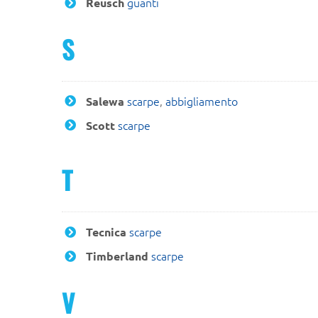
guanti
Reusch
S
scarpe
,
abbigliamento
Salewa
scarpe
Scott
T
scarpe
Tecnica
scarpe
Timberland
V