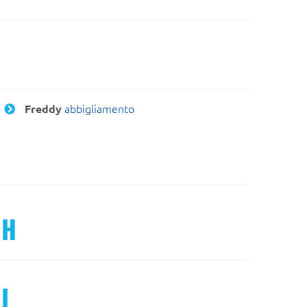
abbigliamento
Freddy
H
I