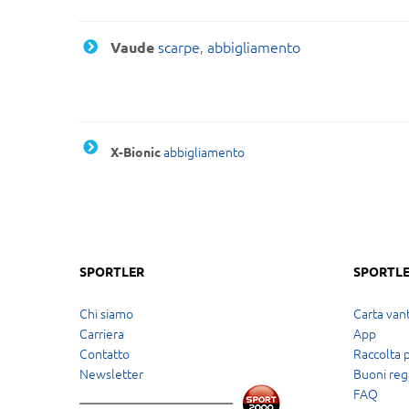
scarpe
,
abbigliamento
Vaude
abbigliamento
X-Bionic
SPORTLER
SPORTLE
Chi siamo
Carta vant
Carriera
App
Contatto
Raccolta 
Newsletter
Buoni reg
FAQ