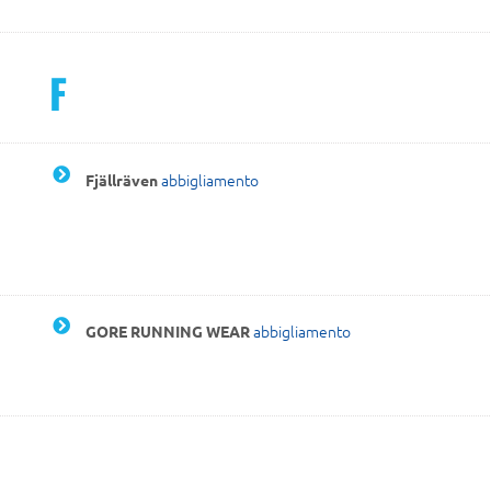
F
abbigliamento
Fjällräven
abbigliamento
GORE RUNNING WEAR