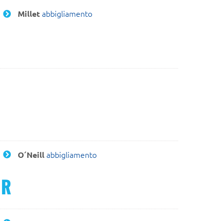
abbigliamento
Millet
abbigliamento
O´Neill
R