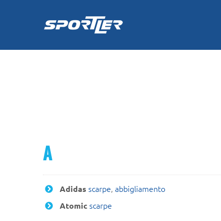
Skip
to
content
A
scarpe
,
abbigliamento
Adidas
scarpe
Atomic