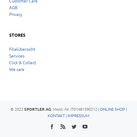
Customer Care
AGB
Privacy
STORES
Filialübersicht
Services
Click & Collect
We care
© 2022
, Mwst.-Nr. IT01481590212 |
ONLINE SHOP
|
SPORTLER AG
KONTAKT
|
IMPRESSUM
Facebook
Rss
Twitter
YouTube