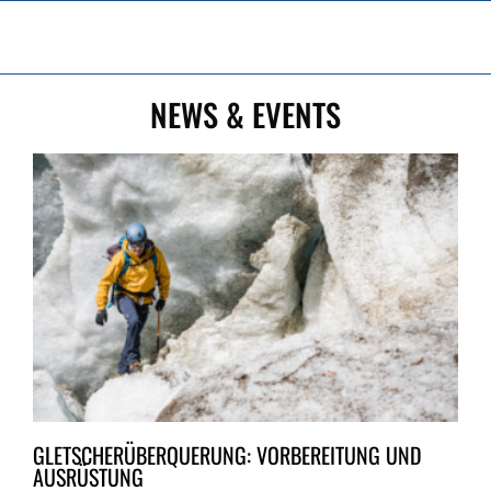
Zum
Inhalt
springen
NEWS & EVENTS
GLETSCHERÜBERQUERUNG: VORBEREITUNG UND
AUSRÜSTUNG